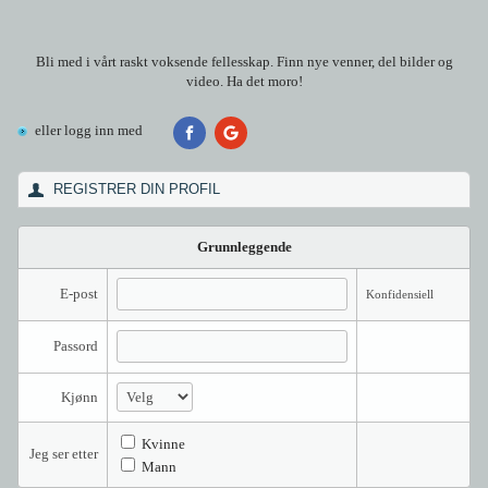
Bli med i vårt raskt voksende fellesskap. Finn nye venner, del bilder og
video. Ha det moro!
eller logg inn med
REGISTRER DIN PROFIL
Grunnleggende
E-post
Konfidensiell
Passord
Kjønn
Kvinne
Jeg ser etter
Mann